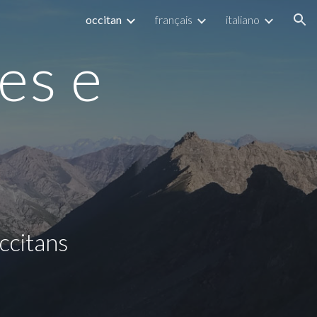
occitan
français
italiano
ion
es e 
ccitans 