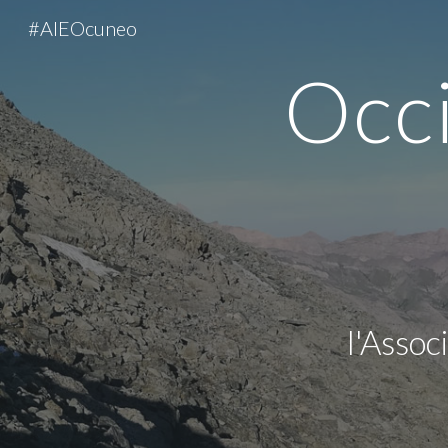
#AIEOcuneo
Sk
Occi
l'Assoc