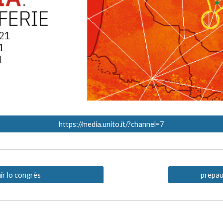
https://media.unito.it/?channel=7
ir lo congrès
prepau